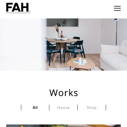
House
Shop
All